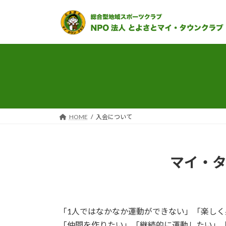
コ
ナ
ン
ビ
テ
ゲ
ン
ー
ツ
シ
へ
ョ
ス
ン
キ
に
ッ
移
プ
動
HOME
入会について
マイ・
「1人ではなかなか運動ができない」「楽し
「仲間を作りたい」「継続的に運動したい」